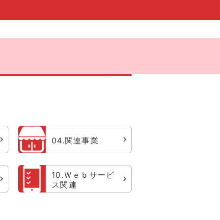
04.関連事業
10.Ｗｅｂサービ
ス関連