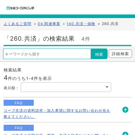
よくあるご質問
>
04.関連事業
>
140.共済・保険
>
260.共済
「260.共済」の検索結果
4件
詳細検索
検索
検索結果
4
件のうち1-
4
件を表示
表示順
：
FAQ
コープ共済の資料請求・加入希望に関するお問い合わせ先を
開
教えてください。
く
FAQ