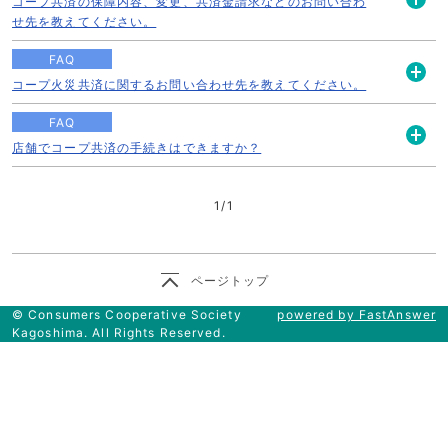
コープ共済の保障内容、変更、共済金請求などのお問い合わ
開
せ先を教えてください。
く
FAQ
コープ火災共済に関するお問い合わせ先を教えてください。
開
く
FAQ
店舗でコープ共済の手続きはできますか？
開
く
1
/
1
ページトップ
© Consumers Cooperative Society
powered by FastAnswer
Kagoshima. All Rights Reserved.