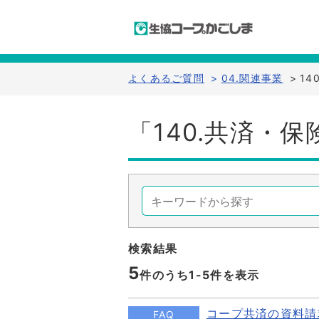
よくあるご質問
>
04.関連事業
>
14
「140.共済・
検索結果
5
件のうち1-
5
件を表示
コープ共済の資料請
FAQ