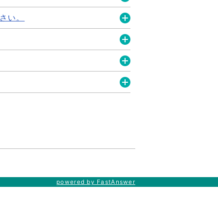
開
さい。
く
開
く
開
く
開
く
開
く
powered by FastAnswer