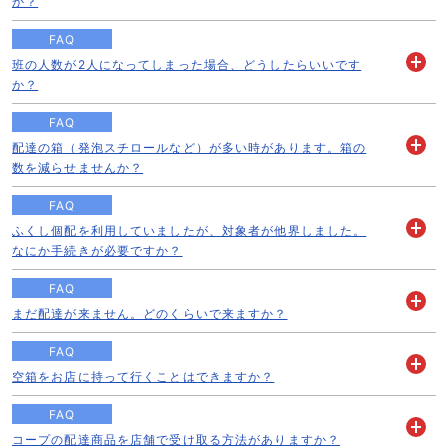
か？
く
FAQ
班の人数が2人になってしまった場合、どうしたらいいです
開
か？
く
FAQ
配達の箱（発泡スチロールなど）が多い時があります。箱の
開
数を減らせませんか？
く
FAQ
ふくし個配を利用していましたが、対象者が他界しました。
開
なにか手続きが必要ですか？
く
FAQ
まだ配達が来ません。どのくらいで来ますか？
開
く
FAQ
空箱をお店に持って行くことはできますか？
開
く
FAQ
コープの配達商品を店舗で受け取る方法がありますか？
開