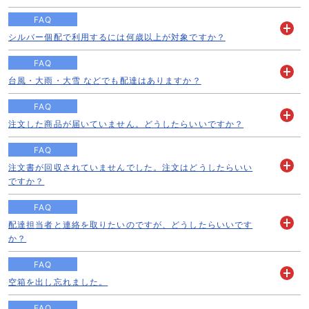
く
FAQ
シルバー個配で利用するには何歳以上が対象ですか？
開
く
FAQ
台風・大雨・大雪 などでも配達はありますか？
開
く
FAQ
注文した商品が届いていません。どうしたらいいですか？
開
く
FAQ
注文書が回収されていませんでした。注文はどうしたらいい
開
ですか？
く
FAQ
配達担当者と連絡を取りたいのですが、どうしたらいいです
開
か？
く
FAQ
空箱を出し忘れました。
開
く
FAQ