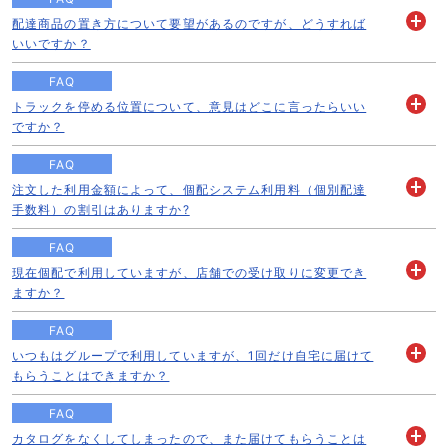
配達商品の置き方について要望があるのですが、どうすれば
開
いいですか？
く
FAQ
トラックを停める位置について、意見はどこに言ったらいい
開
ですか？
く
FAQ
注文した利用金額によって、個配システム利用料（個別配達
開
手数料）の割引はありますか?
く
FAQ
現在個配で利用していますが、店舗での受け取りに変更でき
開
ますか？
く
FAQ
いつもはグループで利用していますが、1回だけ自宅に届けて
開
もらうことはできますか？
く
FAQ
カタログをなくしてしまったので、また届けてもらうことは