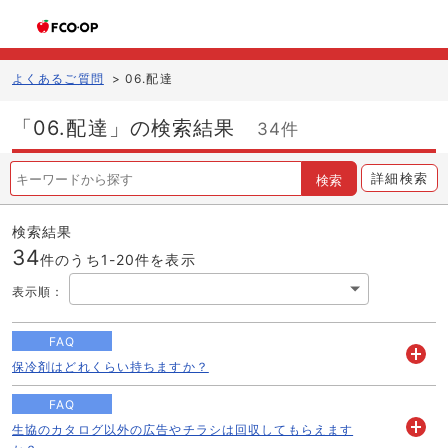
よくあるご質問
>
06.配達
「06.配達」の検索結果
34件
詳細検索
検索
検索結果
34
件のうち1-
20
件を表示
表示順
：
FAQ
保冷剤はどれくらい持ちますか？
開
く
FAQ
生協のカタログ以外の広告やチラシは回収してもらえます
開