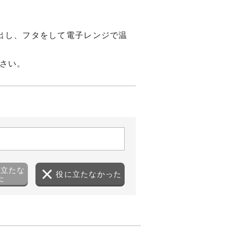
出し、フタをして電子レンジで温
ださい。
に立たな
役に立たなかった
た