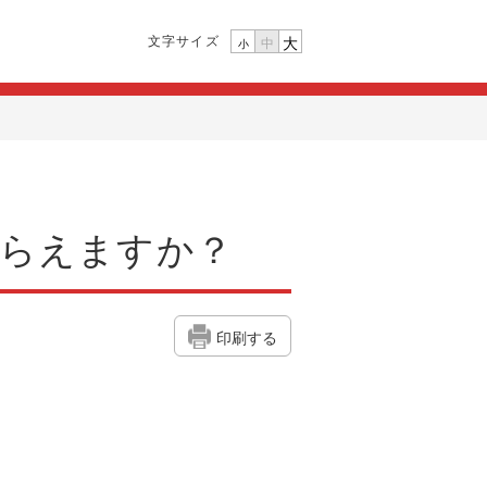
文字サイズ
大
中
小
もらえますか？
印刷する