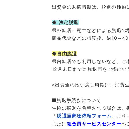
出資金の返還時期は、脱退の種類
◆ 法定脱退
県外転居、死亡などによる脱退の
商品代金などの精算後、約10～4
◆自由脱退
県内転居でも利用しないなど、ご
12月末日までに脱退届をご提出い
※出資金の払い戻し時期は、消費
■脱退手続きについて
生協の脱退を希望される場合は、
「
脱退届郵送依頼フォーム
」より
または
組合員サービスセンター
へ