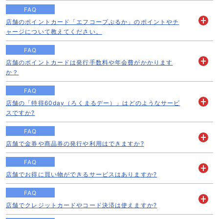
く
FAQ
店舗のポイントカード「エフコープぷるか」のポイントやチ
開
ャージについて教えてください。
く
FAQ
店舗のポイントカードは発行手数料や年会費がかかります
開
か？
く
FAQ
店舗の「特得60day（ろくまるデー）」はどのようなサービ
開
スですか?
く
FAQ
店舗で金券や商品券の発行や利用はできますか?
開
く
FAQ
店舗でお得に買い物ができるサービスはありますか?
開
く
FAQ
店舗でクレジットカードやコード決済は使えますか?
開