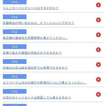
く
FAQ
りんごカードにチャージはできますか？
開
く
FAQ
店舗商品の問い合わせは、どうしたらいいですか？
開
く
FAQ
各店舗の連絡先や営業時間を教えてください。
開
く
FAQ
店舗で加入や脱退の手続きができますか？
開
く
FAQ
生協のお店は組合員以外でも利用できますか？
開
く
FAQ
エフコープぷるかの発行や再発行について教えてください。
開
く
FAQ
お店のポイントカードは脱退しても使えますか？
開
く